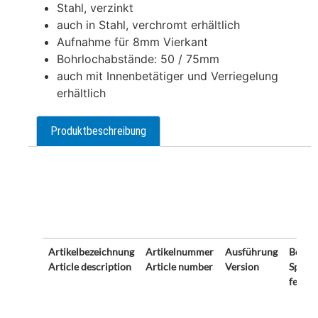
Stahl, verzinkt
auch in Stahl, verchromt erhältlich
Aufnahme für 8mm Vierkant
Bohrlochabstände: 50 / 75mm
auch mit Innenbetätiger und Verriegelung
erhältlich
Produktbeschreibung
Beschreibung
Artikelbezeichnung
Artikelnummer
Ausführung
Beson
Article description
Article number
Version
Specia
featur