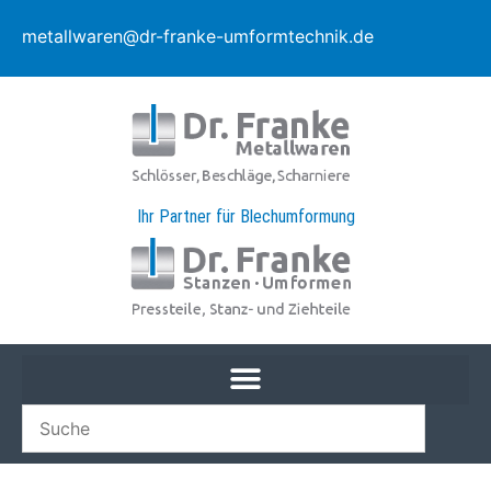
metallwaren@dr-franke-umformtechnik.de
Ihr Partner für Blechumformung