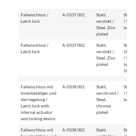
Artikelbezeichnung
Artikelnummer
Ausführung
Beson
Fallenschloss /
A-0337 001
Stahl,
Standa
Article description
Article number
Version
Specia
Latch lock
verzinkt /
/ Stan
featur
Steel, Zinc
latch
plated
Fallenschloss /
A-0337 002
Stahl,
Standa
Latch lock
verzinkt /
180° g
Steel, Zinc
/ Stan
plated
latch,
180
°
Fallenschloss mit
A-0338 001
Stahl,
Standa
Innenbetätiger und
verchromt /
/ Stan
Verriegelung /
Steel,
latch
Latch lock with
chrome
internal actuator
plated
and locking device
Fallenschloss mit
A-0338 002
Stahl,
Standa