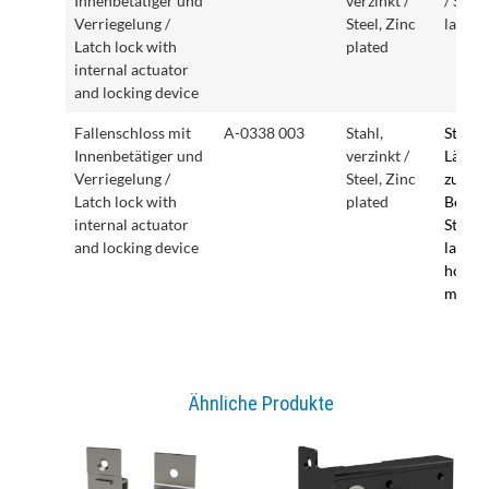
Innenbetätiger und
verzinkt /
/ Stan
Verriegelung /
Steel, Zinc
latch
Latch lock with
plated
internal actuator
and locking device
Fallenschloss mit
A-0338 003
Stahl,
Standa
Innenbetätiger und
verzinkt /
Längl
Verriegelung /
Steel, Zinc
zur
Latch lock with
plated
Befest
internal actuator
Stand
and locking device
latch, 
holes 
mount
Ähnliche Produkte