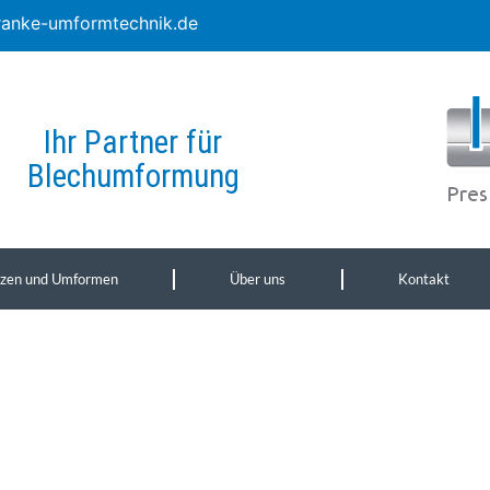
ranke-umformtechnik.de
Ihr Partner für
Blechumformung
nzen und Umformen
Über uns
Kontakt