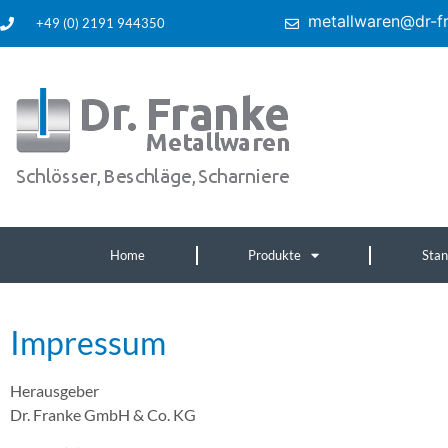
metallwaren@dr-f
+49 (0) 2191 944350
Home
Produkte
Sta
Impressum
Herausgeber
Dr. Franke GmbH & Co. KG